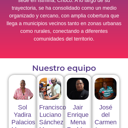
sede en Istmina, Chocó. A lo largo de su
trayectoria, se ha consolidado como un medio
organizado y cercano, con amplia cobertura que
llega a municipios vecinos tanto en zonas urbanas
como rurales, conectando a diferentes
comunidades del territorio.
Nuestro equipo
Sol
Francisco
Jair
José
Yadira
Luciano
Enrique
del
Palacios
Sánchez
Mena
Carmen