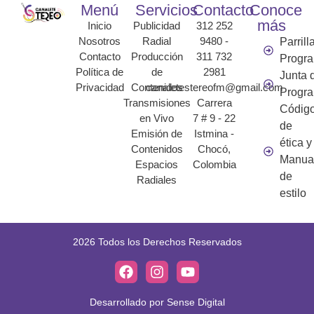
Menú
Servicios
Contacto
Conoce
más
Inicio
Publicidad
312 252
Nosotros
Radial
9480 -
Parrill
Contacto
Producción
311 732
Progr
Política de
de
2981
Junta 
Privacidad
Contenidos
canaletestereofm@gmail.com
Progr
Transmisiones
Carrera
Códig
en Vivo
7 # 9 - 22
de
Emisión de
Istmina -
ética y
Contenidos
Chocó,
Manua
Espacios
Colombia
de
Radiales
estilo
2026 Todos los Derechos Reservados
Desarrollado por Sense Digital