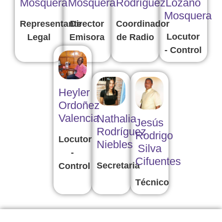
Mosquera
Mosquera
Rodríguez
Lozano
Mosquera
Representante
Director
Coordinador
Locutor
Legal
Emisora
de Radio
- Control
Heyler
Ordoñez
Valencia
Nathalia
Jesús
Rodríguez
Rodrigo
Locutor
Niebles
Silva
-
Cifuentes
Secretaria
Control
Técnico