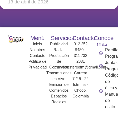
13 de abril de 2026
Menú
Servicios
Contacto
Conoce
más
Inicio
Publicidad
312 252
Nosotros
Radial
9480 -
Parrill
Contacto
Producción
311 732
Progr
Política de
de
2981
Junta 
Privacidad
Contenidos
canaletestereofm@gmail.com
Progr
Transmisiones
Carrera
Códig
en Vivo
7 # 9 - 22
de
Emisión de
Istmina -
ética y
Contenidos
Chocó,
Manua
Espacios
Colombia
de
Radiales
estilo