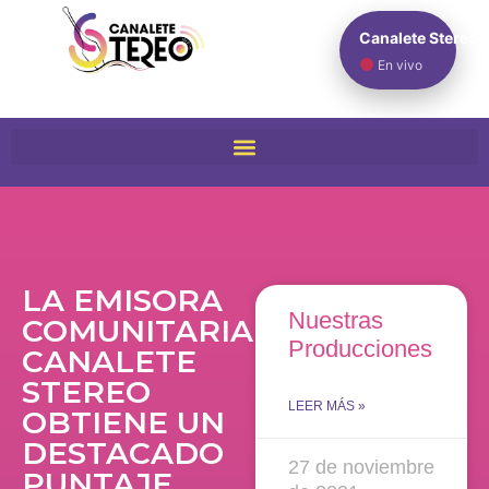
Canalete Stereo
En vivo
LA EMISORA
Nuestras
COMUNITARIA
Producciones
CANALETE
STEREO
LEER MÁS »
OBTIENE UN
DESTACADO
27 de noviembre
PUNTAJE