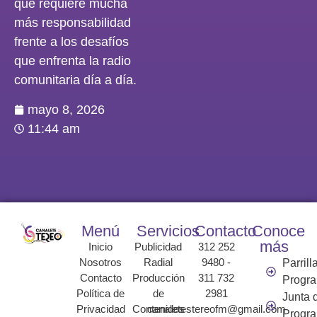
que requiere mucha
más responsabilidad
frente a los desafíos
que enfrenta la radio
comunitaria día a día.
mayo 8, 2026
11:44 am
Menú
Servicios
Contacto
Conoce
más
Inicio
Publicidad
312 252
Nosotros
Radial
9480 -
Parrill
Contacto
Producción
311 732
Progr
Política de
de
2981
Junta 
Privacidad
Contenidos
canaletestereofm@gmail.com
Progr